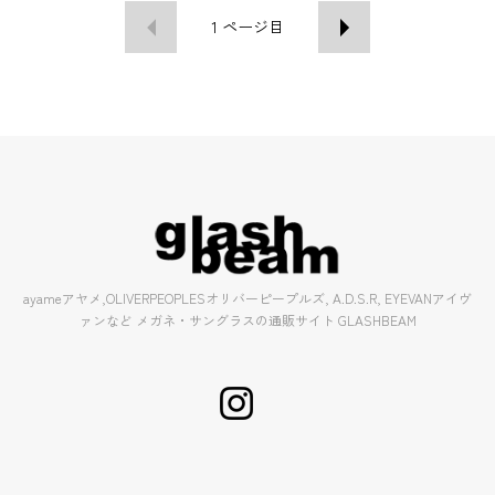
1
ページ目
ayameアヤメ,OLIVERPEOPLESオリバーピープルズ, A.D.S.R, EYEVANアイヴ
ァンなど メガネ・サングラスの通販サイト GLASHBEAM