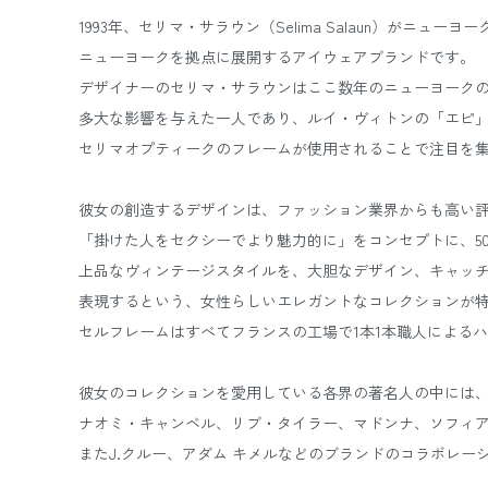
1993年、セリマ・サラウン（Selima Salaun）がニュ
ニューヨークを拠点に展開するアイウェアブランドです。
デザイナーのセリマ・サラウンはここ数年のニューヨーク
多大な影響を与えた一人であり、ルイ・ヴィトンの「エピ
セリマオプティークのフレームが使用されることで注目を
彼女の創造するデザインは、ファッション業界からも高い
「掛けた人をセクシーでより魅力的に」をコンセプトに、50
上品なヴィンテージスタイルを、大胆なデザイン、キャッ
表現するという、女性らしいエレガントなコレクションが
セルフレームはすべてフランスの工場で1本1本職人による
彼女のコレクションを愛用している各界の著名人の中には
ナオミ・キャンベル、リブ・タイラー、マドンナ、ソフィ
またJ.クルー、アダム キメルなどのブランドのコラボレー