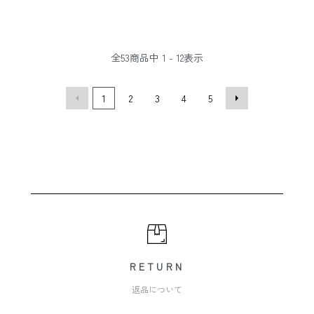
全
53
商品中
1 - 12
表示
1
2
3
4
5
RETURN
返品について