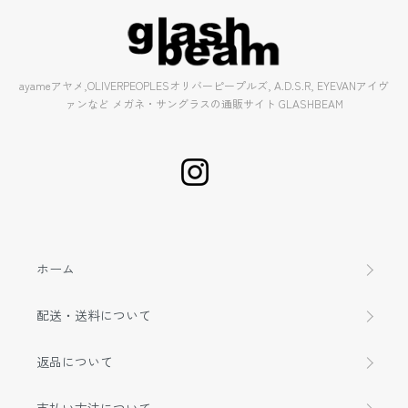
ayameアヤメ,OLIVERPEOPLESオリバーピープルズ, A.D.S.R, EYEVANアイヴ
ァンなど メガネ・サングラスの通販サイト GLASHBEAM
ホーム
配送・送料について
返品について