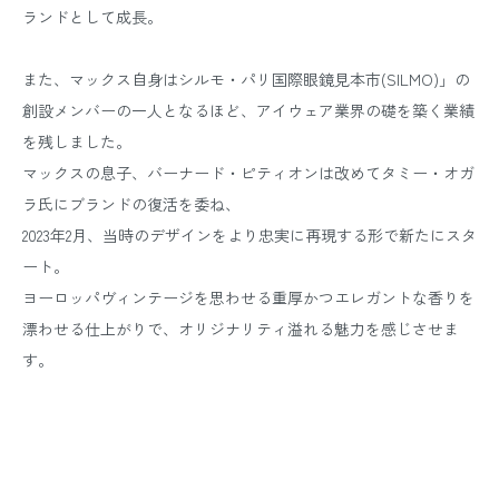
ランドとして成長。
また、マックス自身はシルモ・パリ国際眼鏡見本市(SILMO)」の
創設メンバーの一人となるほど、アイウェア業界の礎を築く業績
を残しました。
マックスの息子、バーナード・ピティオンは改めてタミー・オガ
ラ氏にブランドの復活を委ね、
2023年2月、当時のデザインをより忠実に再現する形で新たにスタ
ート。
ヨーロッパヴィンテージを思わせる重厚かつエレガントな香りを
漂わせる仕上がりで、オリジナリティ溢れる魅力を感じさせま
す。