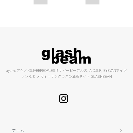
ayameアヤメ,OLIVERPEOPLESオリバーピープルズ, A.D.S.R, EYEVANアイヴ
ァンなど メガネ・サングラスの通販サイト GLASHBEAM
ホーム