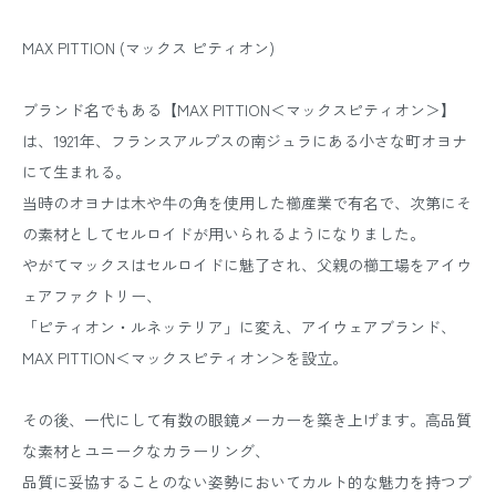
MAX PITTION (マックス ピティオン)
ブランド名でもある【MAX PITTION＜マックスピティオン＞】
は、1921年、フランスアルプスの南ジュラにある小さな町オヨナ
にて生まれる。
当時のオヨナは木や牛の角を使用した櫛産業で有名で、次第にそ
の素材としてセルロイドが用いられるようになりました。
やがてマックスはセルロイドに魅了され、父親の櫛工場をアイウ
ェアファクトリー、
「ピティオン・ルネッテリア」に変え、アイウェアブランド、
MAX PITTION＜マックスピティオン＞を設立。
その後、一代にして有数の眼鏡メーカーを築き上げます。高品質
な素材とユニークなカラーリング、
品質に妥協することのない姿勢においてカルト的な魅力を持つブ