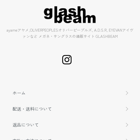
ayameアヤメ,OLIVERPEOPLESオリバーピープルズ, A.D.S.R, EYEVANアイヴ
ァンなど メガネ・サングラスの通販サイト GLASHBEAM
ホーム
配送・送料について
返品について