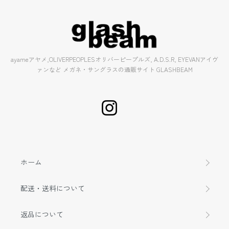
ayameアヤメ,OLIVERPEOPLESオリバーピープルズ, A.D.S.R, EYEVANアイヴ
ァンなど メガネ・サングラスの通販サイト GLASHBEAM
ホーム
配送・送料について
返品について