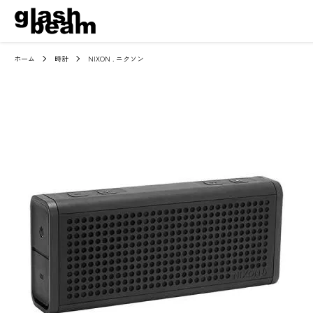
ホーム
時計
NIXON . ニクソン