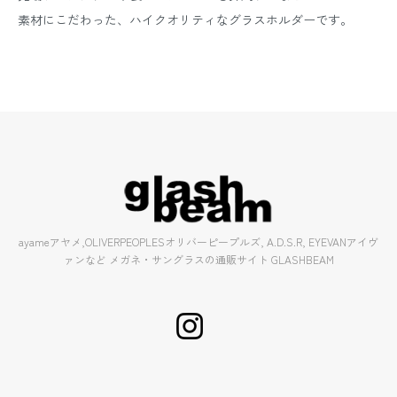
素材にこだわった、ハイクオリティなグラスホルダーです。
ayameアヤメ,OLIVERPEOPLESオリバーピープルズ, A.D.S.R, EYEVANアイヴ
ァンなど メガネ・サングラスの通販サイト GLASHBEAM