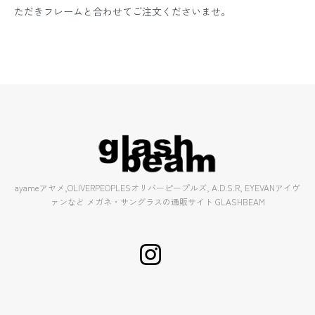
ただきフレームと合わせてご注文くださいませ。
ayameアヤメ,OLIVERPEOPLESオリバーピープルズ, A.D.S.R, EYEVANアイヴ
ァンなど メガネ・サングラスの通販サイト GLASHBEAM