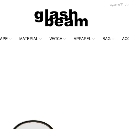
ayameアヤメ
APE
MATERIAL
WATCH
APPAREL
BAG
AC