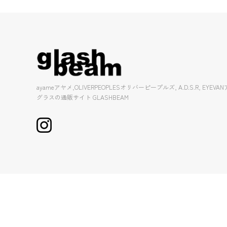
ayameアヤメ,OLIVERPEOPLESオリバーピープルズ, A.D.S.R, EY
グラスの通販サイト GLASHBEAM