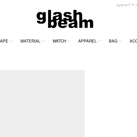
ayameアヤメ
APE
MATERIAL
WATCH
APPAREL
BAG
AC