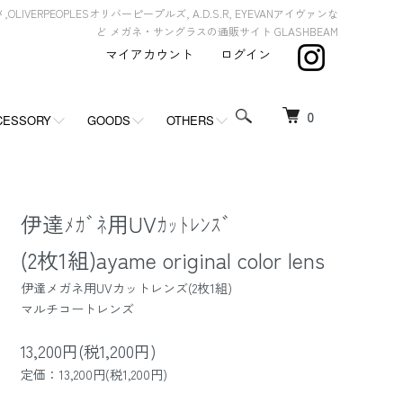
,OLIVERPEOPLESオリバーピープルズ, A.D.S.R, EYEVANアイヴァンな
ど メガネ・サングラスの通販サイト GLASHBEAM
マイアカウント
ログイン
0
CESSORY
GOODS
OTHERS
伊達ﾒｶﾞﾈ用UVｶｯﾄﾚﾝｽﾞ
(2枚1組)ayame original color lens
伊達メガネ用UVカットレンズ(2枚1組)
マルチコートレンズ
13,200円(税1,200円)
定価：13,200円(税1,200円)