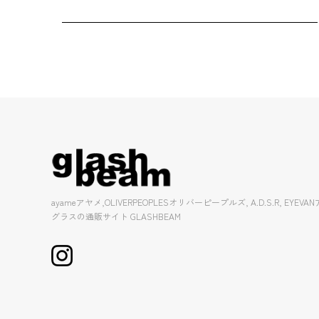
ayameアヤメ,OLIVERPEOPLESオリバーピープルズ, A.D.S.R, EY
グラスの通販サイト GLASHBEAM