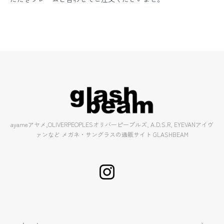
ayameアヤメ,OLIVERPEOPLESオリバーピープルズ, A.D.S.R, EYEVANアイヴ
ァンなど メガネ・サングラスの通販サイト GLASHBEAM