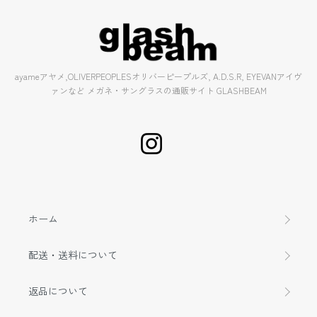
ayameアヤメ,OLIVERPEOPLESオリバーピープルズ, A.D.S.R, EYEVANアイヴ
ァンなど メガネ・サングラスの通販サイト GLASHBEAM
ホーム
配送・送料について
返品について