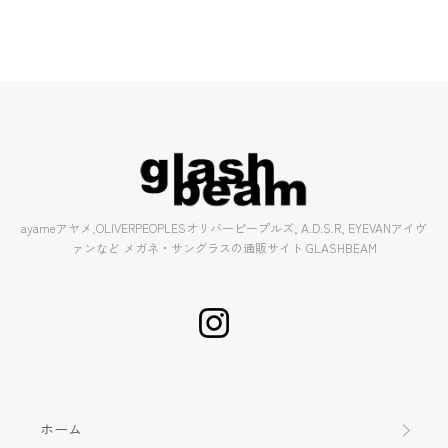
ayameアヤメ,OLIVERPEOPLESオリバーピープルズ, A.D.S.R, EYEVANアイヴ
ァンなど メガネ・サングラスの通販サイト GLASHBEAM
ホーム