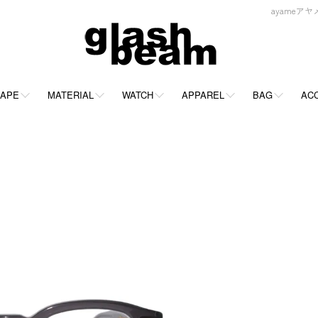
ayameアヤメ
APE
MATERIAL
WATCH
APPAREL
BAG
AC