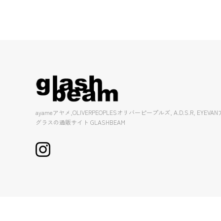
ayameアヤメ,OLIVERPEOPLESオリバーピープルズ, A.D.S.R, EY
グラスの通販サイト GLASHBEAM