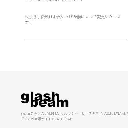
代引き手数料はお買い上げ金額によって変更いたしま
す。
ayameアヤメ,OLIVERPEOPLESオリバーピープルズ, A.D.S.R, EY
グラスの通販サイト GLASHBEAM