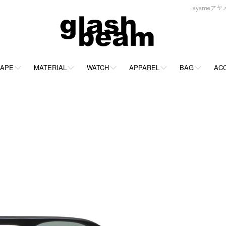
ayameアヤメ
APE
MATERIAL
WATCH
APPAREL
BAG
AC