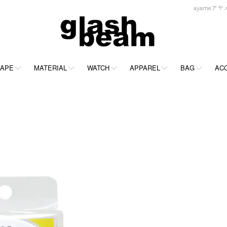
ayameアヤメ
APE
MATERIAL
WATCH
APPAREL
BAG
AC