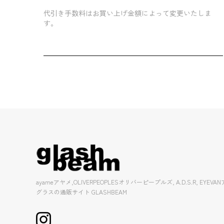
代引き手数料はお買い上げ金額によって変更いたしま
す。
ayameアヤメ,OLIVERPEOPLESオリバーピープルズ, A.D.S.R, EY
グラスの通販サイト GLASHBEAM