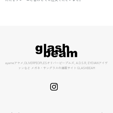
ayameアヤメ,OLIVERPEOPLESオリバーピープルズ, A.D.S.R, EYEVANアイヴ
ァンなど メガネ・サングラスの通販サイト GLASHBEAM