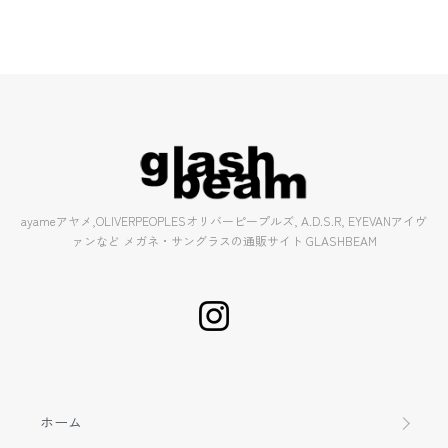
ayameアヤメ,OLIVERPEOPLESオリバーピープルズ, A.D.S.R, EYEVANアイヴ
ァンなど メガネ・サングラスの通販サイト GLASHBEAM
ホーム