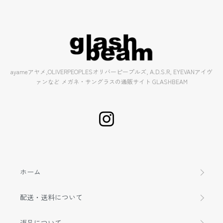
ayameアヤメ,OLIVERPEOPLESオリバーピープルズ, A.D.S.R, EYEVANアイヴ
ァンなど メガネ・サングラスの通販サイト GLASHBEAM
ホーム
配送・送料について
返品について