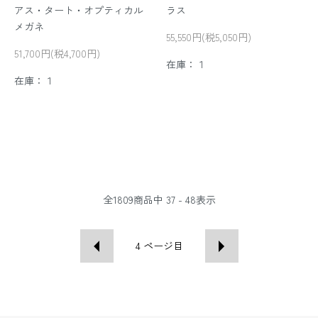
アス・タート・オプティカル
ラス
メガネ
55,550円(税5,050円)
51,700円(税4,700円)
在庫：１
在庫：１
全
1809
商品中
37 - 48
表示
4
ページ目