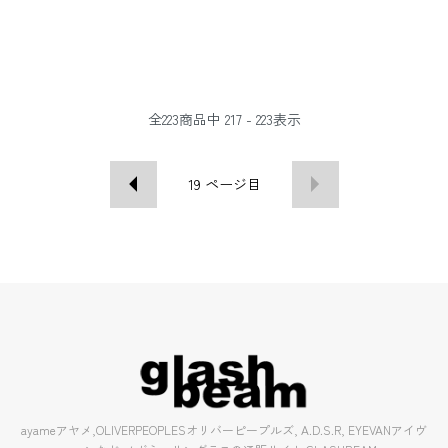
全
223
商品中
217 - 223
表示
19
ページ目
ayameアヤメ,OLIVERPEOPLESオリバーピープルズ, A.D.S.R, EYEVANアイヴ