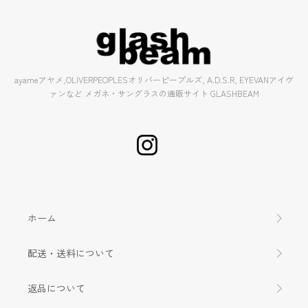
ayameアヤメ,OLIVERPEOPLESオリバーピープルズ, A.D.S.R, EYEVANアイヴ
ァンなど メガネ・サングラスの通販サイト GLASHBEAM
ホーム
配送・送料について
返品について