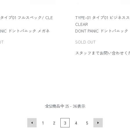
1 タイプ01 フルスペック/ CLE
TYPE-01 タイプ01 ビジネス
CLEAR
PANIC ドントパニック メガネ
DONT PANIC ドントパニック
UT
SOLD OUT
スタッフまでお問い合わせく
全
52
商品中
25 - 36
表示
1
2
3
4
5