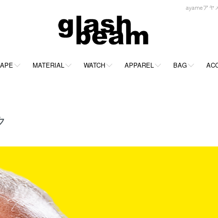
ayameアヤメ
APE
MATERIAL
WATCH
APPAREL
BAG
AC
ク