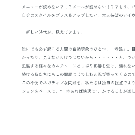
メニューが読めない？！？メールが読めない！？？もう、
自分のスタイルをプラス＆アップしたい。大人待望のアイウ
ー新しい時代が、見えてきます。
誰にでも必ず起こる人間の自然現象のひとつ、「老眼」。目
かったり、見えないわけではないから・・・・・・と、つ
氾濫する様々なカルチャーにどっぷり影響を受け、譲れない
続ける私たちにもこの問題はじわじわと忍び寄ってくるの
この不便でネガティブな問題を、私たちは独自の視点でより
ションをベースに、“一本あれば快適に”、かけることが楽