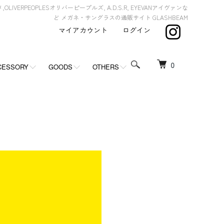
,OLIVERPEOPLESオリバーピープルズ, A.D.S.R, EYEVANアイヴァンな
ど メガネ・サングラスの通販サイト GLASHBEAM
マイアカウント
ログイン
0
CESSORY
GOODS
OTHERS