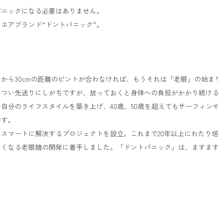
パニックになる必要はありません。
エアブランド“ドントパニック”。
から30cmの距離のピントが合わなければ、もうそれは「老眼」の始
いつい先送りにしがちですが、放っておくと身体への負担がかかり続け
自分のライフスタイルを築き上げ、40歳、50歳を超えてもサーフィン
です。
スマートに解決するプロジェクトを設立。これまで20年以上にわたり
しくなる老眼鏡の開発に着手しました。「ドントパニック」は、ますま