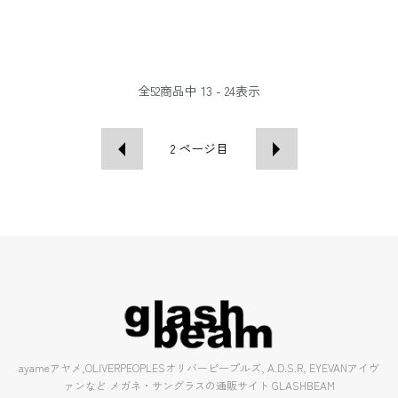
全
52
商品中
13 - 24
表示
2
ページ目
ayameアヤメ,OLIVERPEOPLESオリバーピープルズ, A.D.S.R, EYEVANアイヴ
ァンなど メガネ・サングラスの通販サイト GLASHBEAM