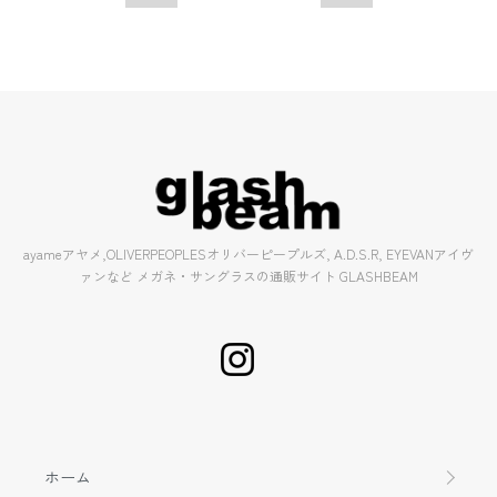
ayameアヤメ,OLIVERPEOPLESオリバーピープルズ, A.D.S.R, EYEVANアイヴ
ァンなど メガネ・サングラスの通販サイト GLASHBEAM
ホーム