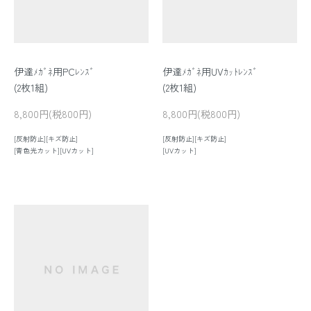
伊達ﾒｶﾞﾈ用PCﾚﾝｽﾞ
伊達ﾒｶﾞﾈ用UVｶｯﾄﾚﾝｽﾞ
(2枚1組)
(2枚1組)
8,800円(税800円)
8,800円(税800円)
[反射防止][キズ防止]
[反射防止][キズ防止]
[青色光カット][UVカット]
[UVカット]