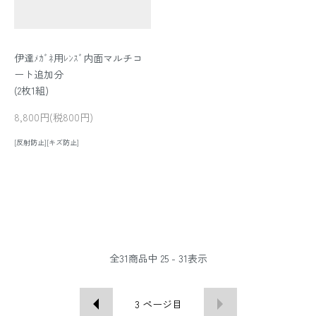
伊達ﾒｶﾞﾈ用ﾚﾝｽﾞ内面マルチコ
ート追加分
(2枚1組)
8,800円(税800円)
[反射防止][キズ防止]
全
31
商品中
25 - 31
表示
3
ページ目